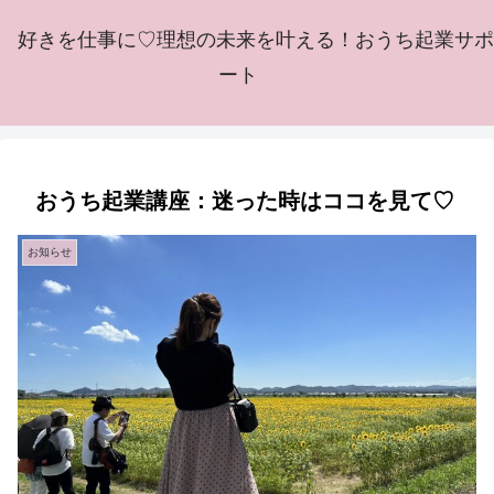
好きを仕事に♡理想の未来を叶える！おうち起業サポ
ート
おうち起業講座：迷った時はココを見て♡
お知らせ