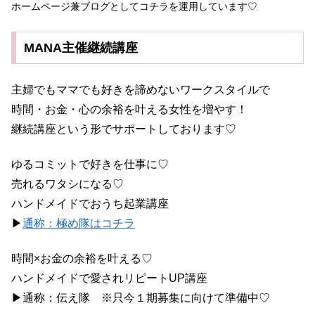
ホームページ兼ブログとしてコチラを運用しています♡
MANA主催継続講座
主婦でもママでも好きを諦めないワークスタイルで
時間・お金・心の余裕を叶える女性を増やす！
継続講座という形でサポートしております♡
ゆるコミットで好きを仕事に♡
売れるワタシになる♡
ハンドメイドでおうち起業講座
▶
通称：極め隊はコチラ
時間×お金の余裕を叶える♡
ハンドメイドで愛されリピートUP講座
▶通称：伝え隊 ※只今１期募集に向けて準備中♡