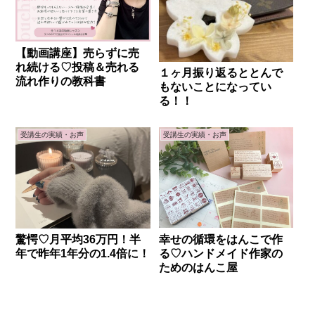
【動画講座】売らずに売
れ続ける♡投稿＆売れる
１ヶ月振り返るととんで
流れ作りの教科書
もないことになってい
る！！
受講生の実績・お声
受講生の実績・お声
幸せの循環をはんこで作
驚愕♡月平均36万円！半
る♡ハンドメイド作家の
年で昨年1年分の1.4倍に！
ためのはんこ屋