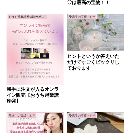
♡は最高の宝物！！
おうち起業講座体験サポート
受講生の実績・お声
ヒントというか答えいた
だけてすごくビックリし
ております
勝手に注文が入るオンラ
イン販売【おうち起業講
座④】
受講生の実績・お声
受講生の実績・お声