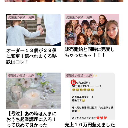
受講生の実績・お声
受講生の実績・お声
販売開始と同時に完売し
オーダー１３個が２９個
ちゃったぁ～！！！
に変更！選べれまくる秘
訣はコレ！
受講生の実績・お声
受講生の実績・お声
【号泣】あの時ほんまに
おうち起業講座に入ろ！
売上１０万円超えました
って決めて良かった