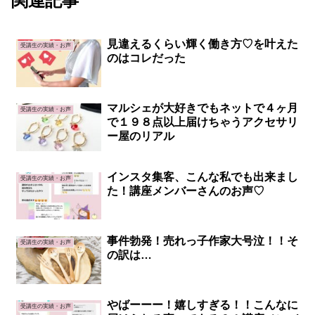
関連記事
見違えるくらい輝く働き方♡を叶えた
受講生の実績・お声
のはコレだった
マルシェが大好きでもネットで４ヶ月
受講生の実績・お声
で１９８点以上届けちゃうアクセサリ
ー屋のリアル
インスタ集客、こんな私でも出来まし
受講生の実績・お声
た！講座メンバーさんのお声♡
事件勃発！売れっ子作家大号泣！！そ
受講生の実績・お声
の訳は…
やばーーー！嬉しすぎる！！こんなに
受講生の実績・お声