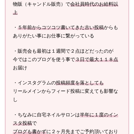
物販（キャンドル販売）で
会社員時代のお給料以
上
・
５年前からコツコツ書いてきた古い投稿
からも
ありがたい事にお仕事に繋がっている
・販売会も最初は１週間で２点ほどだったのが
今ではこのブログを使う事で
３日で最大１１８点
お届け
・インスタグラムの
投稿頻度を落としても
リールメインからフィード投稿に変えても影響な
し
・ちなみに自宅ネイルサロンは
半年に１度のイン
スタ投稿
で
ブログも書かず
に２ヶ月先までご予約頂いており