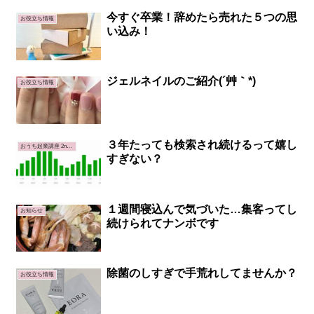
今すぐ卒業！辞めたら売れた５つの思
お役立ち情報
い込み！
ジェルネイルのご紹介(´艸｀*)
お役立ち情報
３年たっても検索され続けるって嬉し
おうち起業講座 2ndステージ
すぎない？
１週間寝込んで気づいた…集客ってし
お知らせ
続けられてナンボです
除菌のしすぎで手荒れしてませんか？
お役立ち情報