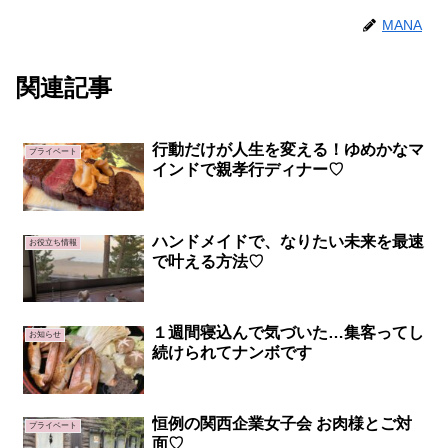
MANA
関連記事
行動だけが人生を変える！ゆめかなマ
プライベート
インドで親孝行ディナー♡
ハンドメイドで、なりたい未来を最速
お役立ち情報
で叶える方法♡
１週間寝込んで気づいた…集客ってし
お知らせ
続けられてナンボです
恒例の関西企業女子会 お肉様とご対
プライベート
面♡