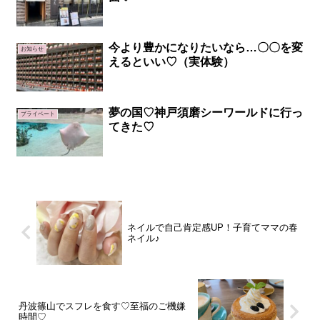
今より豊かになりたいなら…〇〇を変
お知らせ
えるといい♡（実体験）
夢の国♡神戸須磨シーワールドに行っ
プライベート
てきた♡
ネイルで自己肯定感UP！子育てママの春
ネイル♪
丹波篠山でスフレを食す♡至福のご機嫌
時間♡