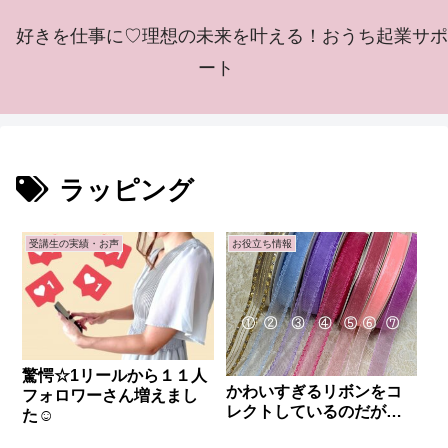
好きを仕事に♡理想の未来を叶える！おうち起業サポ
ート
ラッピング
受講生の実績・お声
お役立ち情報
驚愕☆1リールから１１人
かわいすぎるリボンをコ
フォロワーさん増えまし
レクトしているのだが…
た☺