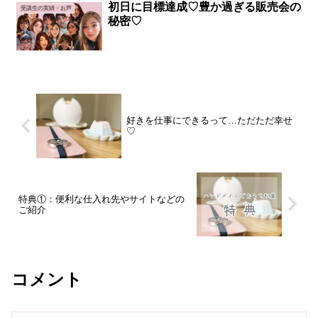
初日に目標達成♡豊か過ぎる販売会の
受講生の実績・お声
秘密♡
好きを仕事にできるって…ただただ幸せ
♡
特典①：便利な仕入れ先やサイトなどの
ご紹介
コメント