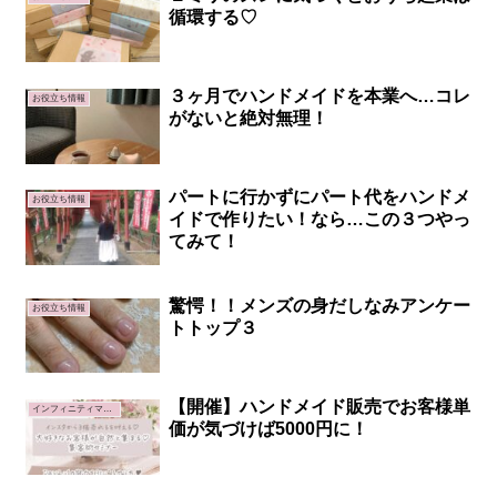
循環する♡
３ヶ月でハンドメイドを本業へ…コレ
お役立ち情報
がないと絶対無理！
パートに行かずにパート代をハンドメ
お役立ち情報
イドで作りたい！なら…この３つやっ
てみて！
驚愕！！メンズの身だしなみアンケー
お役立ち情報
トトップ３
【開催】ハンドメイド販売でお客様単
インフィニティマインド講座∞
価が気づけば5000円に！