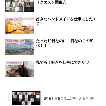
リクエスト開催☆
好きなハンドメイドを仕事にしたく
MANAについて♡
て…
たった10日なのに…何なのこの変
受講生の実績・お声
化！！
私でも！好きを仕事にできた♡
MANAについて♡
【開催】集客力爆上げを叶える３日間！