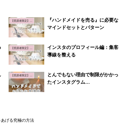
ト
『ハンドメイドを売る』に必要な
【受講者限定】おうち起業講座
マインドセットとパターン
わ
インスタのプロフィール編：集客
【受講者限定】おうち起業講座
導線を整える
れ
とんでもない理由で制限がかかっ
【受講者限定】おうち起業講座
たインスタグラム…
をあげる究極の方法