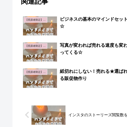
関連記事
ビジネスの基本のマインドセッ
【受講者限定】おうち起業講座
☆
写真が変われば売れる速度も変
【受講者限定】おうち起業講座
ってくる☆
紙切れにしない！売れる★選ば
【受講者限定】おうち起業講座
る販促物作り
インスタのストーリーズ閲覧数