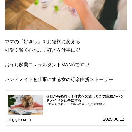
ママの『好き♡』をお給料に変える
可愛く賢く心地よく好きを仕事に♡
おうち起業コンサルタントMANAです♡
ハンドメイドを仕事にする女の紆余曲折ストーリー
ゼロから売れっ子作家への道→ただの主婦がハン
ドメイドを仕事にする！
ゼロから売れっ子作家への道→ただの主婦が...
2025.06.12
il-giglio.com