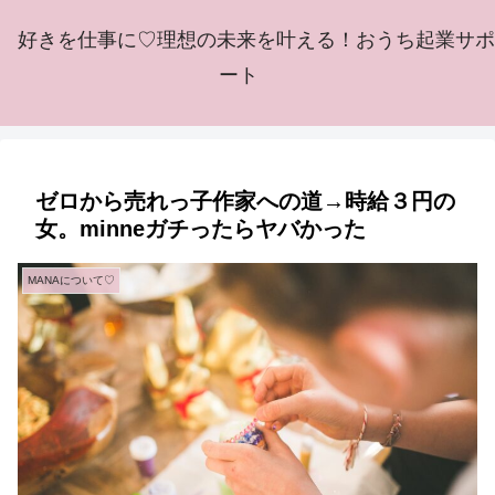
好きを仕事に♡理想の未来を叶える！おうち起業サポ
ート
ゼロから売れっ子作家への道→時給３円の
女。minneガチったらヤバかった
MANAについて♡