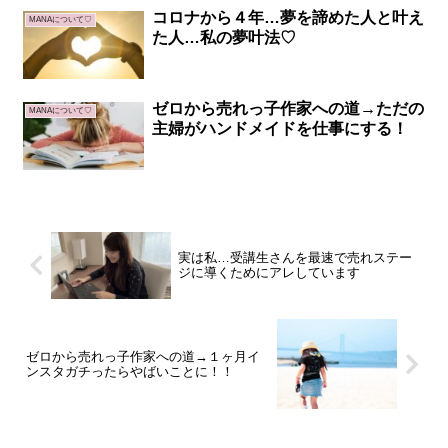
コロナから４年…夢を諦めた人と叶え
MANAについて♡
た人…私の夢叶法♡
ゼロから売れっ子作家への道→ただの
MANAについて♡
主婦がハンドメイドを仕事にする！
実は私…受講生さんを最速で売れステー
ジに導くためにアレしています
ゼロから売れっ子作家への道→１ヶ月イ
ンスタガチったらやばいことに！！