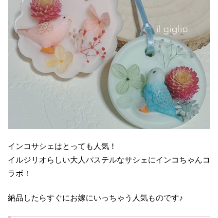
インコサシェはとっても人気！
イルジリオらしい大人パステルなサシェにインコちゃんコ
ラボ！
納品したらすぐにお嫁にいっちゃう人気ものです♪