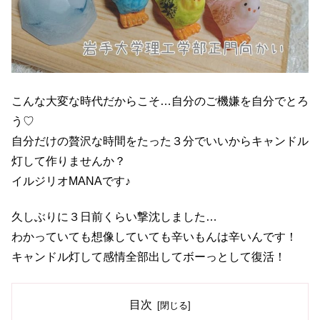
こんな大変な時代だからこそ…自分のご機嫌を自分でとろ
う♡
自分だけの贅沢な時間をたった３分でいいからキャンドル
灯して作りませんか？
イルジリオMANAです♪
久しぶりに３日前くらい撃沈しました…
わかっていても想像していても辛いもんは辛いんです！
キャンドル灯して感情全部出してボーっとして復活！
目次