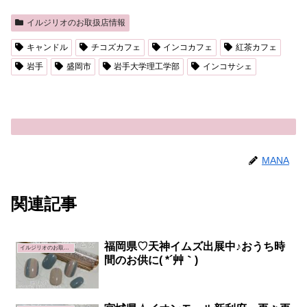
イルジリオのお取扱店情報
キャンドル
チコズカフェ
インコカフェ
紅茶カフェ
岩手
盛岡市
岩手大学理工学部
インコサシェ
MANA
関連記事
福岡県♡天神イムズ出展中♪おうち時
イルジリオのお取扱店情報
間のお供に( *´艸｀)