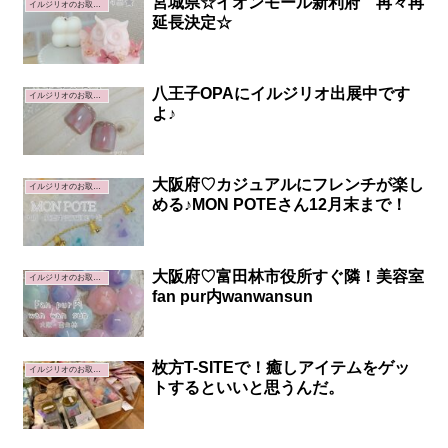
宮城県☆イオンモール新利府 再々再
イルジリオのお取扱店情報
延長決定☆
八王子OPAにイルジリオ出展中です
イルジリオのお取扱店情報
よ♪
大阪府♡カジュアルにフレンチが楽し
イルジリオのお取扱店情報
める♪MON POTEさん12月末まで！
大阪府♡富田林市役所すぐ隣！美容室
イルジリオのお取扱店情報
fan pur内wanwansun
枚方T-SITEで！癒しアイテムをゲッ
イルジリオのお取扱店情報
トするといいと思うんだ。