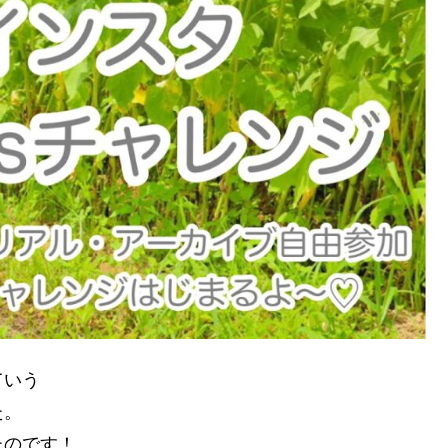
ていう
た。
たのです！