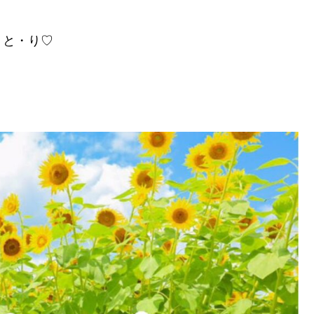
・と・り♡