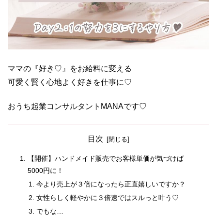
ママの『好き♡』をお給料に変える
可愛く賢く心地よく好きを仕事に♡
おうち起業コンサルタントMANAです♡
目次
【開催】ハンドメイド販売でお客様単価が気づけば
5000円に！
今より売上が３倍になったら正直嬉しいですか？
女性らしく軽やかに３倍速ではスルっと叶う♡
でもな…