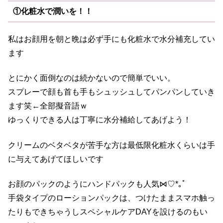
①化粧水で潤いを！！
私はお顔用を朝と晩は必ず手にも化粧水で水分補充してい
ます
とにかく面倒なのは続かないので簡単でいい。
スプレーで顔も首も手もシュッシュしてパンパンしていき
ます笑←全部擬音語ｗ
ゆっくりできる人は丁寧に水分補給してあげよう！
クリームのベタベタが苦手な方は最低限化粧水くらいは手
に与えてあげてほしいです
お顔のパックのように
ハンドパックも人気
⋈♡
*
｡ﾟ
手袋タイプのローションパックは、つけたままスマホ触っ
たりもできちゃうしスペシャルケアDAYを設けるのもい