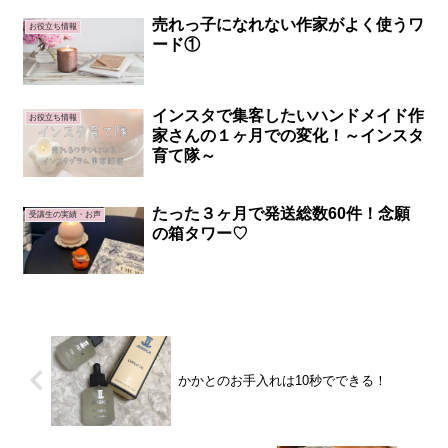
売れっ子になれない作家がよく使うワ
お役立ち情報
ード①
インスタで集客したいハンドメイド作
お役立ち情報
家さんの１ヶ月での変化！～インスタ
育て隊～
たった３ヶ月で発送総数60件！念願
受講生の実績・お声
の箱タワー♡
かかとのお手入れは10秒でできる！