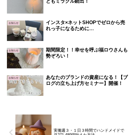
ともミラクル続出！
インスタ×ネットSHOPでゼロから売
お知らせ
れっ子になるために…
期間限定！！幸せを呼ぶ福ロウさんも
お知らせ
勢ぞろい！
あなたのブランドの資産になる！【ブ
お知らせ
ログの立ち上げ方セミナー】開催！
実働週３・１日３時間でハンドメイドで
月271,489円叶えた方法