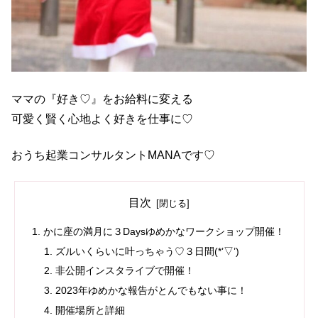
ママの『好き♡』をお給料に変える
可愛く賢く心地よく好きを仕事に♡
おうち起業コンサルタントMANAです♡
目次
かに座の満月に３Daysゆめかなワークショップ開催！
ズルいくらいに叶っちゃう♡３日間(*’▽’)
非公開インスタライブで開催！
2023年ゆめかな報告がとんでもない事に！
開催場所と詳細