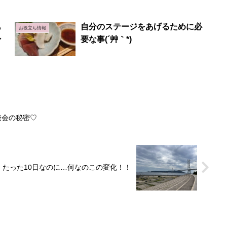
も
自分のステージをあげるために必
お役立ち情報
ン
要な事(´艸｀*)
売会の秘密♡
たった10日なのに…何なのこの変化！！