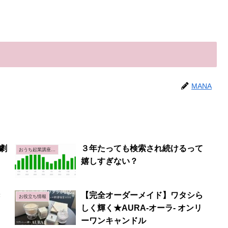
MANA
劇
３年たっても検索され続けるって
おうち起業講座 2ndステージ
嬉しすぎない？
き
【完全オーダーメイド】ワタシら
お役立ち情報
しく輝く★AURA-オーラ- オンリ
ーワンキャンドル