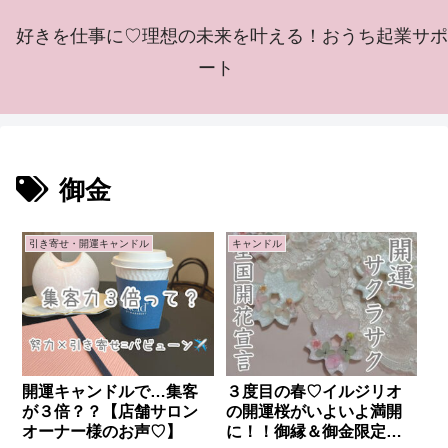
好きを仕事に♡理想の未来を叶える！おうち起業サポ
ート
御金
引き寄せ・開運キャンドル
キャンドル
開運キャンドルで…集客
３度目の春♡イルジリオ
が３倍？？【店舗サロン
の開運桜がいよいよ満開
オーナー様のお声♡】
に！！御縁＆御金限定復