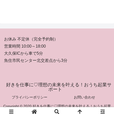
お休み 不定休（完全予約制）
営業時間 10:00～18:00
大久保ICから車で5分
魚住市民センター北交差点から3分
好きを仕事に♡理想の未来を叶える！おうち起業サ
ポート
プライバシーポリシー
お問い合わせ
Copyright © 2020 好きを仕事に♡理想の未来を叶える！おうち起業
サポート All Rights Reserved.