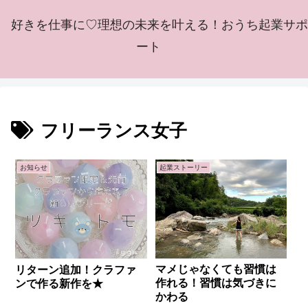
好きを仕事に♡理想の未来を叶える！おうち起業サポ
ート
フリーランス女子
お知らせ
起業ストーリー
マメじゃなくても習慣は
リターン追加！クラファ
作れる！習慣は気づきに
ンで作る新作を★
かわる