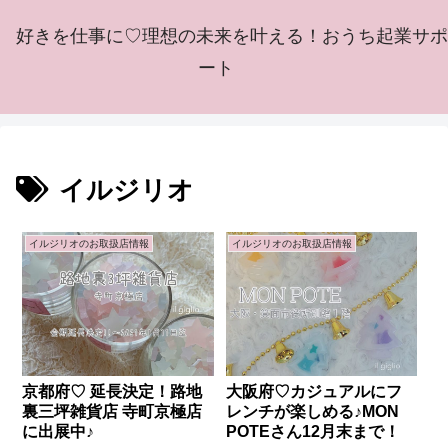
好きを仕事に♡理想の未来を叶える！おうち起業サポ
ート
イルジリオ
イルジリオのお取扱店情報
イルジリオのお取扱店情報
京都府♡ 延長決定！路地
大阪府♡カジュアルにフ
裏三坪雑貨店 寺町京極店
レンチが楽しめる♪MON
に出展中♪
POTEさん12月末まで！