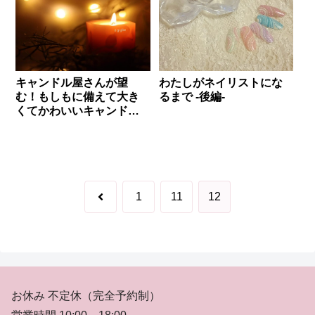
キャンドル屋さんが望
わたしがネイリストにな
む！もしもに備えて大き
るまで -後編-
くてかわいいキャンドル
を部屋に1個！
前
1
11
12
へ
お休み 不定休（完全予約制）