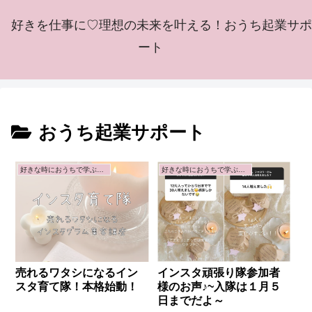
好きを仕事に♡理想の未来を叶える！おうち起業サポ
ート
おうち起業サポート
好きな時におうちで学ぶ講座
好きな時におうちで学ぶ講座
売れるワタシになるイン
インスタ頑張り隊参加者
スタ育て隊！本格始動！
様のお声♪~入隊は１月５
日までだよ～