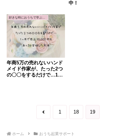
中！
好きな時におうちで学ぶ講座
年商5万の売れないハンド
メイド作家が、たった2つ
の〇〇をするだけで…1ヶ
月で売上10,000円をあっ
さり突破した方法
前
1
18
19
へ
ホーム
おうち起業サポート